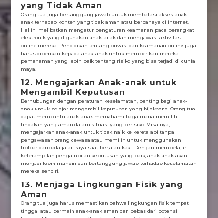
yang Tidak Aman
Orang tua juga bertanggung jawab untuk membatasi akses anak-
anak terhadap konten yang tidak aman atau berbahaya di internet.
Hal ini melibatkan mengatur pengaturan keamanan pada perangkat
elektronik yang digunakan anak-anak dan mengawasi aktivitas
online mereka. Pendidikan tentang privasi dan keamanan online juga
harus diberikan kepada anak-anak untuk memberikan mereka
pemahaman yang lebih baik tentang risiko yang bisa terjadi di dunia
maya.
12. Mengajarkan Anak-anak untuk
Mengambil Keputusan
Berhubungan dengan peraturan keselamatan, penting bagi anak-
anak untuk belajar mengambil keputusan yang bijaksana. Orang tua
dapat membantu anak-anak memahami bagaimana memilih
tindakan yang aman dalam situasi yang berisiko. Misalnya,
mengajarkan anak-anak untuk tidak naik ke kereta api tanpa
pengawasan orang dewasa atau memilih untuk menggunakan
trotoar daripada jalan raya saat berjalan kaki. Dengan mempelajari
keterampilan pengambilan keputusan yang baik, anak-anak akan
menjadi lebih mandiri dan bertanggung jawab terhadap keselamatan
mereka sendiri.
13. Menjaga Lingkungan Fisik yang
Aman
Orang tua juga harus memastikan bahwa lingkungan fisik tempat
tinggal atau bermain anak-anak aman dan bebas dari potensi