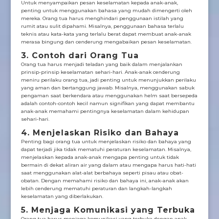
Untuk menyampaikan pesan keselamatan kepada anak-anak,
penting untuk menggunakan bahasa yang mudah dimengerti oleh
mereka. Orang tua harus menghindari penggunaan istilah yang
rumit atau sulit dipahami. Misalnya, penggunaan bahasa terlalu
teknis atau kata-kata yang terlalu berat dapat membuat anak-anak
merasa bingung dan cenderung mengabaikan pesan keselamatan.
3. Contoh dari Orang Tua
Orang tua harus menjadi teladan yang baik dalam menjalankan
prinsip-prinsip keselamatan sehari-hari. Anak-anak cenderung
meniru perilaku orang tua, jadi penting untuk menunjukkan perilaku
yang aman dan bertanggung jawab. Misalnya, menggunakan sabuk
pengaman saat berkendara atau menggunakan helm saat bersepeda
adalah contoh-contoh kecil namun signifikan yang dapat membantu
anak-anak memahami pentingnya keselamatan dalam kehidupan
sehari-hari.
4. Menjelaskan Risiko dan Bahaya
Penting bagi orang tua untuk menjelaskan risiko dan bahaya yang
dapat terjadi jika tidak mematuhi peraturan keselamatan. Misalnya,
menjelaskan kepada anak-anak mengapa penting untuk tidak
bermain di dekat aliran air yang dalam atau mengapa harus hati-hati
saat menggunakan alat-alat berbahaya seperti pisau atau obat-
obatan. Dengan memahami risiko dan bahaya ini, anak-anak akan
lebih cenderung mematuhi peraturan dan langkah-langkah
keselamatan yang diberlakukan.
5. Menjaga Komunikasi yang Terbuka
Orang tua harus menjaga komunikasi yang terbuka dengan anak-