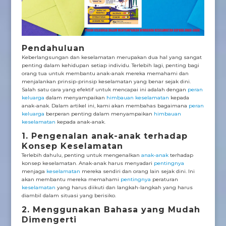
Pendahuluan
Keberlangsungan dan keselamatan merupakan dua hal yang sangat
penting dalam kehidupan setiap individu. Terlebih lagi, penting bagi
orang tua untuk membantu anak-anak mereka memahami dan
menjalankan prinsip-prinsip keselamatan yang benar sejak dini.
Salah satu cara yang efektif untuk mencapai ini adalah dengan
peran
keluarga
dalam menyampaikan
himbauan keselamatan
kepada
anak-anak. Dalam artikel ini, kami akan membahas bagaimana
peran
keluarga
berperan penting dalam menyampaikan
himbauan
keselamatan
kepada anak-anak.
1. Pengenalan
anak-anak
terhadap
Konsep Keselamatan
Terlebih dahulu, penting untuk mengenalkan
anak-anak
terhadap
konsep keselamatan. Anak-anak harus menyadari
pentingnya
menjaga
keselamatan
mereka sendiri dan orang lain sejak dini. Ini
akan membantu mereka memahami
pentingnya
peraturan
keselamatan
yang harus diikuti dan langkah-langkah yang harus
diambil dalam situasi yang berisiko.
2. Menggunakan Bahasa yang Mudah
Dimengerti