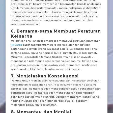
anak mereka. Ini berarti memberikan kesempatan kepada anak-anak
untuk mengajukan pertanyaan atau mengungkapkan kekhawatiran
mereka tentang keselamatan. Dengan menjaga komunikasi yang
terbuka, orang tua dapat memberikan penjelasan atau solusi yang
relevan saat anak-anak menghadapi situasi yang memerlukan
keputusan keamanan.
6. Bersama-sama Membuat Peraturan
Keluarga
Melibatkan anak-anak dalam proses membuat peraturan keamanan
keluarga
dapat membantu mereka merasa lebih terlibat dan
bertanggung jawab. Orang tua dapat berdiskusi dengan anak-anak
tentang peraturan yang harus diikuti di rumah atau di luar rumah.
Misalnya, kesepakatan tentang tidak bermain di jalan raya atau
mengenakan pelampung saat berenang. Dengan melibatkan anak-
anak dalam proses ini, mereka akan lebih memahami pentingnya
peraturan dan lebih tertarik untuk mematuhi mereka.
7. Menjelaskan Konsekuensi
Penting untuk menjelaskan konsekuensi dari melanggar peraturan
keselamatan kepada anak-anak. Misalnya, menjelaskan apa yang
dapat terjadi jika mereka tidak menggunakan sabuk pengaman saat
berkendara atau jika mereka tidak menggunakan perlengkapan
pelindung saat bermain olahraga. Dengan memahami konsekuensi
negatif ini, anak-anak akan lebih berpikir dua kali sebelum
melanggar peraturan keselamatan.
8. Memantau dan Menilai