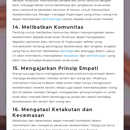
bahaya. Misalnya, memastikan jendela dan pintu terkunci dengan
baik, menjaga bahan kimia berbahaya dari jangkauan anak-anak,
atau memeriksa peralatan bermain di taman untuk memastikan
keselamatannya. Dengan menjaga lingkungan yang aman, orang tua
dapat memberikan
perlindungan
ekstra kepada anak-anak mereka.
14. Melibatkan Komunitas
Penting untuk melibatkan komunitas dalam menyampaikan pesan
keselamatan kepada anak-anak. Misalnya, dapat mengadakan
kegiatan pameran atau seminar di lingkungan sekitar yang
menjelaskan tentang pentingnya keselamatan dan langkah-langkah
yang harus diambil. Melibatkan
keluarga
dan tetangga dalam upaya
ini akan membantu menciptakan
kesadaran
dan
perlindungan
yang
lebih luas terhadap keselamatan anak-anak.
15. Mengajarkan Prinsip Empati
Orang tua juga harus mengajarkan anak-anak prinsip empati dalam
menjaga keselamatan mereka sendiri dan orang lain. Misalnya,
memahami bahwa tindakan tidak aman tidak hanya mengancam
keselamatan mereka sendiri, tetapi juga dapat membahayakan orang
lain di sekitar mereka. Dengan mengajarkan prinsip empati ini, anak-
anak akan menjadi lebih bertanggung jawab dan peduli terhadap
keselamatan diri sendiri dan orang lain.
16. Mengatasi Ketakutan dan
Kecemasan
Ketakutan dan kecemasan dapat menjadi hambatan dalam
memahami dan mengikuti peraturan keselamatan. Orang tua harus
mengatasi ketakutan dan kecemasan anak-anak dengan