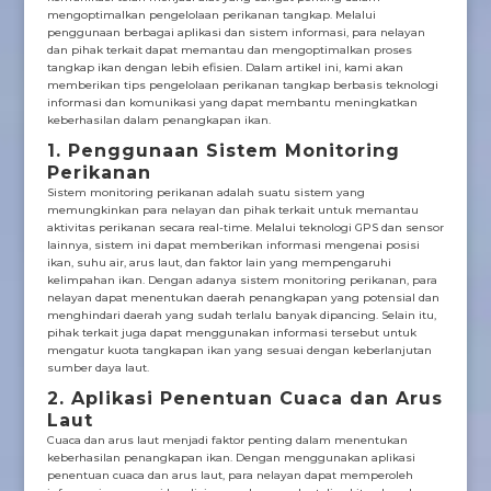
mengoptimalkan pengelolaan perikanan tangkap. Melalui
penggunaan berbagai aplikasi dan sistem informasi, para nelayan
dan pihak terkait dapat memantau dan mengoptimalkan proses
tangkap ikan dengan lebih efisien. Dalam artikel ini, kami akan
memberikan tips pengelolaan perikanan tangkap berbasis teknologi
informasi dan komunikasi yang dapat membantu meningkatkan
keberhasilan dalam penangkapan ikan.
1. Penggunaan Sistem Monitoring
Perikanan
Sistem monitoring perikanan adalah suatu sistem yang
memungkinkan para nelayan dan pihak terkait untuk memantau
aktivitas perikanan secara real-time. Melalui teknologi GPS dan sensor
lainnya, sistem ini dapat memberikan informasi mengenai posisi
ikan, suhu air, arus laut, dan faktor lain yang mempengaruhi
kelimpahan ikan. Dengan adanya sistem monitoring perikanan, para
nelayan dapat menentukan daerah penangkapan yang potensial dan
menghindari daerah yang sudah terlalu banyak dipancing. Selain itu,
pihak terkait juga dapat menggunakan informasi tersebut untuk
mengatur kuota tangkapan ikan yang sesuai dengan keberlanjutan
sumber daya laut.
2. Aplikasi Penentuan Cuaca dan Arus
Laut
Cuaca dan arus laut menjadi faktor penting dalam menentukan
keberhasilan penangkapan ikan. Dengan menggunakan aplikasi
penentuan cuaca dan arus laut, para nelayan dapat memperoleh