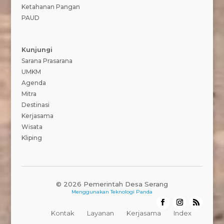
Ketahanan Pangan
PAUD
Kunjungi
Sarana Prasarana
UMKM
Agenda
Mitra
Destinasi
Kerjasama
Wisata
Kliping
© 2026 Pemerintah Desa Serang
Menggunakan
Teknologi Panda
Kontak
Layanan
Kerjasama
Index