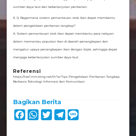
sumber daya laut dan keberlanjutan perikanan.
Q: Bagaimana sistem pemantauan stok ikan dapat membantu
dalam pengelolaan perikanan tangkap?
A: Sistem pemantauan stok ikan dapat membantu para nelayan
dalam memantau populasi ikan di daerah penangkapan dan
mengatur upaya penangkapan ikan dengan bijak, sehingga dapat
menjaga keberlanjutan sumber daya laut.
Referensi
https://tse1.mm.bing.net/th?q=Tips Pengelolaan Perikanan Tangkap
Berbasis Teknologi Informasi dan Komunikasi
Bagikan Berita
F
W
T
T
M
a
h
w
e
e