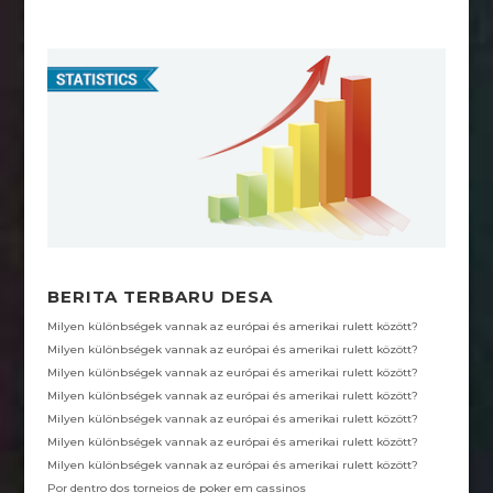
c
a
i
l
s
e
t
t
e
s
b
s
t
g
a
o
A
e
r
g
o
p
r
a
e
k
p
m
BERITA TERBARU DESA
Milyen különbségek vannak az európai és amerikai rulett között?
Milyen különbségek vannak az európai és amerikai rulett között?
Milyen különbségek vannak az európai és amerikai rulett között?
Milyen különbségek vannak az európai és amerikai rulett között?
Milyen különbségek vannak az európai és amerikai rulett között?
Milyen különbségek vannak az európai és amerikai rulett között?
Milyen különbségek vannak az európai és amerikai rulett között?
Por dentro dos torneios de poker em cassinos