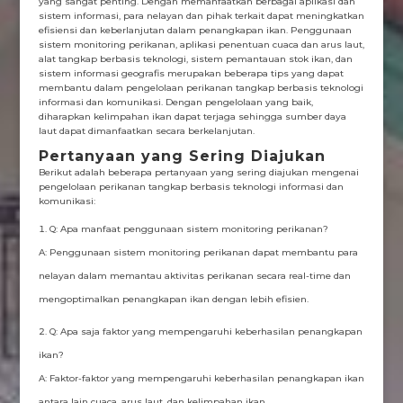
yang sangat penting. Dengan memanfaatkan berbagai aplikasi dan
sistem informasi, para nelayan dan pihak terkait dapat meningkatkan
efisiensi dan keberlanjutan dalam penangkapan ikan. Penggunaan
sistem monitoring perikanan, aplikasi penentuan cuaca dan arus laut,
alat tangkap berbasis teknologi, sistem pemantauan stok ikan, dan
sistem informasi geografis merupakan beberapa tips yang dapat
membantu dalam pengelolaan perikanan tangkap berbasis teknologi
informasi dan komunikasi. Dengan pengelolaan yang baik,
diharapkan kelimpahan ikan dapat terjaga sehingga sumber daya
laut dapat dimanfaatkan secara berkelanjutan.
Pertanyaan yang Sering Diajukan
Berikut adalah beberapa pertanyaan yang sering diajukan mengenai
pengelolaan perikanan tangkap berbasis teknologi informasi dan
komunikasi:
Q: Apa manfaat penggunaan sistem monitoring perikanan?
A: Penggunaan sistem monitoring perikanan dapat membantu para
nelayan dalam memantau aktivitas perikanan secara real-time dan
mengoptimalkan penangkapan ikan dengan lebih efisien.
Q: Apa saja faktor yang mempengaruhi keberhasilan penangkapan
ikan?
A: Faktor-faktor yang mempengaruhi keberhasilan penangkapan ikan
antara lain cuaca, arus laut, dan kelimpahan ikan.