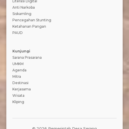
Literasi Digital
Anti Narkoba
Siskamling
Pencegahan Stunting
Ketahanan Pangan
PAUD
Kunjungi
Sarana Prasarana
UMKM
Agenda
Mitra
Destinasi
Kerjasama
Wisata
Kliping
© 2026 Pemerintah Desa Serang