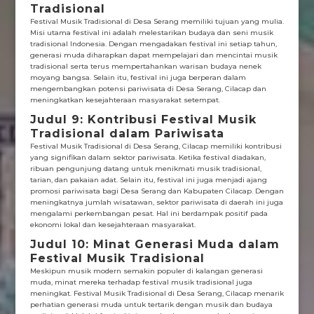
Tradisional
Festival Musik Tradisional di Desa Serang memiliki tujuan yang mulia.
Misi utama festival ini adalah melestarikan budaya dan seni musik
tradisional Indonesia. Dengan mengadakan festival ini setiap tahun,
generasi muda diharapkan dapat mempelajari dan mencintai musik
tradisional serta terus mempertahankan warisan budaya nenek
moyang bangsa. Selain itu, festival ini juga berperan dalam
mengembangkan potensi pariwisata di Desa Serang, Cilacap dan
meningkatkan kesejahteraan masyarakat setempat.
Judul 9: Kontribusi Festival Musik
Tradisional dalam Pariwisata
Festival Musik Tradisional di Desa Serang, Cilacap memiliki kontribusi
yang signifikan dalam sektor pariwisata. Ketika festival diadakan,
ribuan pengunjung datang untuk menikmati musik tradisional,
tarian, dan pakaian adat. Selain itu, festival ini juga menjadi ajang
promosi pariwisata bagi Desa Serang dan Kabupaten Cilacap. Dengan
meningkatnya jumlah wisatawan, sektor pariwisata di daerah ini juga
mengalami perkembangan pesat. Hal ini berdampak positif pada
ekonomi lokal dan kesejahteraan masyarakat.
Judul 10: Minat Generasi Muda dalam
Festival Musik Tradisional
Meskipun musik modern semakin populer di kalangan generasi
muda, minat mereka terhadap festival musik tradisional juga
meningkat. Festival Musik Tradisional di Desa Serang, Cilacap menarik
perhatian generasi muda untuk tertarik dengan musik dan budaya