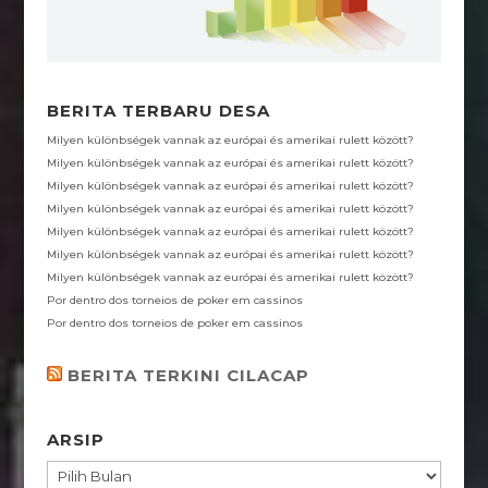
k
p
m
BERITA TERBARU DESA
Milyen különbségek vannak az európai és amerikai rulett között?
Milyen különbségek vannak az európai és amerikai rulett között?
Milyen különbségek vannak az európai és amerikai rulett között?
Milyen különbségek vannak az európai és amerikai rulett között?
Milyen különbségek vannak az európai és amerikai rulett között?
Milyen különbségek vannak az európai és amerikai rulett között?
Milyen különbségek vannak az európai és amerikai rulett között?
Por dentro dos torneios de poker em cassinos
Por dentro dos torneios de poker em cassinos
BERITA TERKINI CILACAP
ARSIP
ARSIP