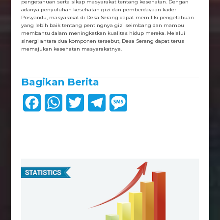
pengetahuan serta sikap masyarakat tentang kesehatan. Dengan
adanya penyuluhan kesehatan gizi dan pemberdayaan kader
Posyandu, masyarakat di Desa Serang dapat memiliki pengetahuan
yang lebih baik tentang pentingnya gizi seimbang dan mampu
membantu dalam meningkatkan kualitas hidup mereka. Melalui
sinergi antara dua komponen tersebut, Desa Serang dapat terus
memajukan kesehatan masyarakatnya.
Bagikan Berita
F
W
T
T
M
a
h
w
e
e
c
a
i
l
s
e
t
t
e
s
b
s
t
g
a
o
A
e
r
g
o
p
r
a
e