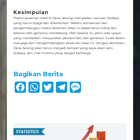
Kesimpulan
Tradisi kesenian lokal di Desa Serang merupakan warisan budaya
yang harus dijaga dan dilestarikan. Melalui konservasi dan
pengembangan, tradisi kesenian lokal ini dapat terus hidup dan
dikenal oleh generasi mendatang. Oleh karena itu, perlu ada upaya
yang melibatkan masyarakat, pemerintah, dan generasi muda dalam
menjaga dan mengembangkan kesenian lokal ini. Dengan demikian,
Desa Serang akan terus menjadi tempat yang kaya akan seni,
budaya, dan nilai historis yang sangat berharga.
Bagikan Berita
F
W
T
T
M
a
h
w
e
e
c
a
i
l
s
e
t
t
e
s
b
s
t
g
a