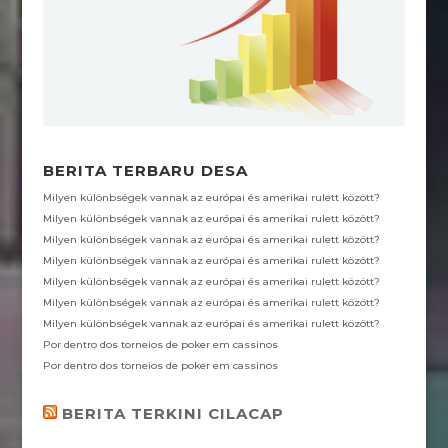
o
A
e
r
g
o
p
r
a
e
k
p
m
BERITA TERBARU DESA
Milyen különbségek vannak az európai és amerikai rulett között?
Milyen különbségek vannak az európai és amerikai rulett között?
Milyen különbségek vannak az európai és amerikai rulett között?
Milyen különbségek vannak az európai és amerikai rulett között?
Milyen különbségek vannak az európai és amerikai rulett között?
Milyen különbségek vannak az európai és amerikai rulett között?
Milyen különbségek vannak az európai és amerikai rulett között?
Por dentro dos torneios de poker em cassinos
Por dentro dos torneios de poker em cassinos
BERITA TERKINI CILACAP