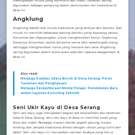
menciptakan musik yang harmonis dan indah. Gamelan sering
digunakan sebagai pengiring dalam pertunjukan tari tradisional di
desa ini.
Angklung
Angklung adalah alat musik tradisional yang terbuat dari bambu. Alat
musik ini memiliki beberapa tabung bambu yang dipasang secara
horizontal dan digoyangkan untuk menghasilkan bunyi. Angklung
biasanya dimainkan secara bersama-sama oleh sekelompok orang,
sehingga menghasilkan irama yang menarik dan ceria. Angklung
sering digunakan dalam acara-acara adat dan upacara keagamaan di
desa ini.
Also read:
Menjaga Kualitas Udara Bersih di Desa Serang: Peran
Tanaman dan Penghijauan
Menjaga Kesejahteraan Mental Pelajar: Pendekatan Baru
dalam Layanan Konseling Sekolah
Seni Ukir Kayu di Desa Serang
Seni ukir kayu juga merupakan bagian tak terpisahkan dari kesenian
lokal di Desa Serang. Seni ukir kayu di desa ini memiliki corak yang
khas dan indah. Berbagai macam benda seperti patung, hiasan
dinding, dan senjata tradisional dihiasi dengan ukiran yang rumit dan
detail. Seni ukir kayu ini merupakan warisan budaya yang harus