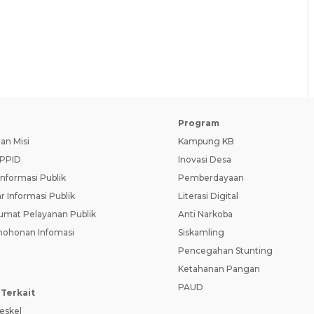
D
Program
dan Misi
Kampung KB
PPID
Inovasi Desa
Informasi Publik
Pemberdayaan
r Informasi Publik
Literasi Digital
umat Pelayanan Publik
Anti Narkoba
ohonan Infomasi
Siskamling
Pencegahan Stunting
Ketahanan Pangan
PAUD
 Terkait
eskel