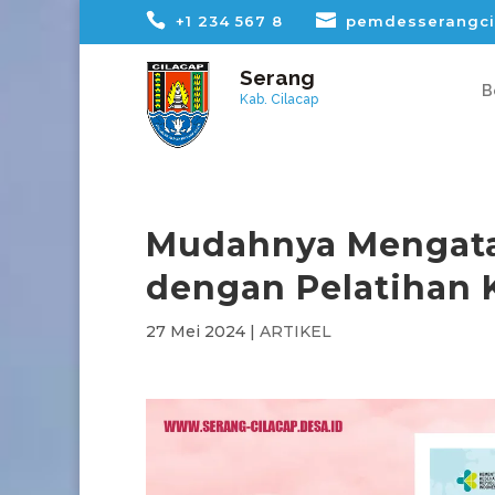
+1 234 567 8
pemdesserangci
Serang
B
Kab. Cilacap
Mudahnya Mengata
dengan Pelatihan 
27 Mei 2024
|
ARTIKEL