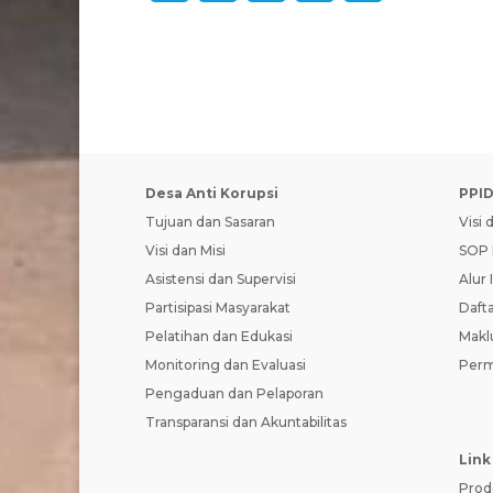
a
h
w
e
e
c
a
i
l
s
e
t
t
e
s
b
s
t
g
a
o
A
e
r
g
Desa Anti Korupsi
PPI
o
p
r
a
e
Tujuan dan Sasaran
Visi 
Visi dan Misi
SOP 
k
p
m
Asistensi dan Supervisi
Alur 
Partisipasi Masyarakat
Dafta
Pelatihan dan Edukasi
Makl
Monitoring dan Evaluasi
Perm
Pengaduan dan Pelaporan
Transparansi dan Akuntabilitas
Link
Prod