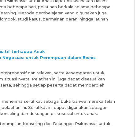
n Psikososial untuk Anak dapat dilaksanakan dalam
lama beberapa hari, pelatihan berkala selama beberapa
e-learning. Metode pembelajaran yang digunakan juga
lompok, studi kasus, permainan peran, hingga latihan
sitif terhadap Anak
n Negosiasi untuk Perempuan dalam Bisnis
 komprehensif dan relevan, serta kesempatan untuk
m situasi nyata. Pelatihan ini juga dapat disesuaikan
serta, sehingga setiap peserta dapat memperoleh
n menerima sertifikat sebagai bukti bahwa mereka telah
elatihan ini. Sertifikat ini dapat digunakan sebagai
 konseling dan dukungan psikososial untuk anak.
Keterampilan Konseling dan Dukungan Psikososial untuk