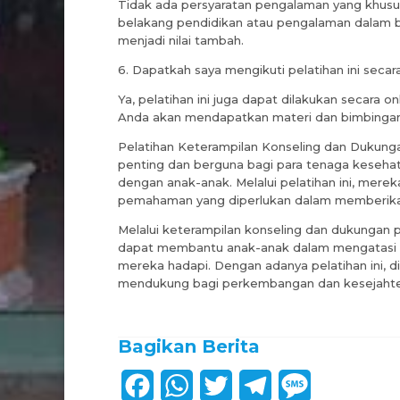
Tidak ada persyaratan pengalaman yang khusus 
belakang pendidikan atau pengalaman dalam bi
menjadi nilai tambah.
6. Dapatkah saya mengikuti pelatihan ini secar
Ya, pelatihan ini juga dapat dilakukan secara on
Anda akan mendapatkan materi dan bimbingan 
Pelatihan Keterampilan Konseling dan Dukung
penting dan berguna bagi para tenaga kesehata
dengan anak-anak. Melalui pelatihan ini, mere
pemahaman yang diperlukan dalam memberikan
Melalui keterampilan konseling dan dukungan p
dapat membantu anak-anak dalam mengatasi be
mereka hadapi. Dengan adanya pelatihan ini, 
mendukung bagi perkembangan dan kesejahte
Bagikan Berita
F
W
T
T
M