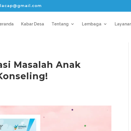
lacap@gmail.com
eranda
Kabar Desa
Tentang
Lembaga
Layana
si Masalah Anak
Konseling!