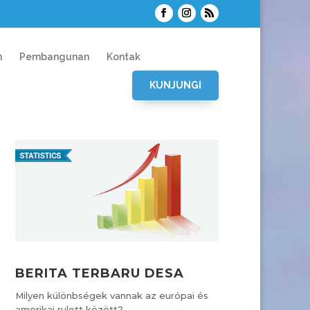
n
Pembangunan
Kontak
KUNJUNGI
BERITA TERBARU DESA
Milyen különbségek vannak az európai és
amerikai rulett között?