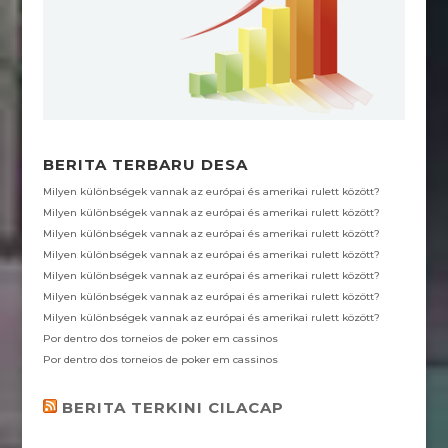
o
A
e
r
g
o
p
r
a
e
k
p
m
BERITA TERBARU DESA
Milyen különbségek vannak az európai és amerikai rulett között?
Milyen különbségek vannak az európai és amerikai rulett között?
Milyen különbségek vannak az európai és amerikai rulett között?
Milyen különbségek vannak az európai és amerikai rulett között?
Milyen különbségek vannak az európai és amerikai rulett között?
Milyen különbségek vannak az európai és amerikai rulett között?
Milyen különbségek vannak az európai és amerikai rulett között?
Por dentro dos torneios de poker em cassinos
Por dentro dos torneios de poker em cassinos
BERITA TERKINI CILACAP