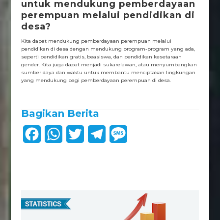
untuk mendukung pemberdayaan
perempuan melalui pendidikan di
desa?
Kita dapat mendukung pemberdayaan perempuan melalui
pendidikan di desa dengan mendukung program-program yang ada,
seperti pendidikan gratis, beasiswa, dan pendidikan kesetaraan
gender. Kita juga dapat menjadi sukarelawan, atau menyumbangkan
sumber daya dan waktu untuk membantu menciptakan lingkungan
yang mendukung bagi pemberdayaan perempuan di desa.
Bagikan Berita
F
W
T
T
M
a
h
w
e
e
c
a
i
l
s
e
t
t
e
s
b
s
t
g
a