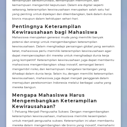
kemampuan berkomunikasi, kemampuan memimpin, dan
kemampuan mengambil keputusan. Dalam era digital seperti
sekarang, keterampilan kewirausahaan merupakan salah satu hal
yang penting untuk dipelajari dan dikembangkan, baik dalam dunia
bisnis maupun dalam kehidupan sehari-hari.
Pentingnya Keterampilan
Kewirausahaan bagi Mahasiswa
Mahasiswa merupakan generasi muda yang memiliki banyak
potensi dan energi untuk mengembangkan keterampilan
kewirausahaan. Dalam menghadapi persaingan global yang semakin
ketat, mahasiswa perlu memiliki keterampilan kewirausahaan agar
dapat mempersiapkan diri mereka untuk menghadapi dunia kerja
yang kompetitif. Keterampilan kewirausahaan juga dapat membantu
mahasiswa mengembangkan sikap inovatif, semangat berani
mengambil risiko, dan kemampuan mengatasi tantangan yang
dihadapi dalam dunia kerja. Selain itu, dengan memiliki keterampilan
kewirausahaan, mahasiswa juga dapat menjadi penggerak dalam
memajukan perekonomian Indonesia melalui berbagai usaha yang
mereka bangun.
Mengapa Mahasiswa Harus
Mengembangkan Keterampilan
Kewirausahaan?
1. Peluang Menjadi Pengusaha Sukses: Dengan mengembangkan
keterampilan kewirausahaan, mahasiswa memiliki kesempatan
untuk menjadi pengusaha sukses. Keterampilan ini akan membantu
mereka dalam mengembangkan ide bisnis yang inovatif, memahami