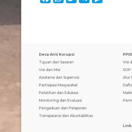
a
h
w
e
e
c
a
i
l
s
e
t
t
e
s
b
s
t
g
a
o
A
e
r
g
Desa Anti Korupsi
PPI
o
p
r
a
e
Tujuan dan Sasaran
Visi 
Visi dan Misi
SOP 
k
p
m
Asistensi dan Supervisi
Alur 
Partisipasi Masyarakat
Dafta
Pelatihan dan Edukasi
Makl
Monitoring dan Evaluasi
Perm
Pengaduan dan Pelaporan
Transparansi dan Akuntabilitas
Link