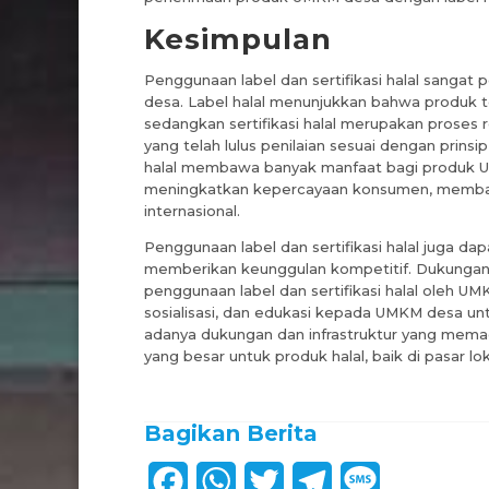
Kesimpulan
Penggunaan label dan sertifikasi halal sanga
desa. Label halal menunjukkan bahwa produk t
sedangkan sertifikasi halal merupakan proses 
yang telah lulus penilaian sesuai dengan prins
halal membawa banyak manfaat bagi produk UM
meningkatkan kepercayaan konsumen, membang
internasional.
Penggunaan label dan sertifikasi halal juga 
memberikan keunggulan kompetitif. Dukungan
penggunaan label dan sertifikasi halal oleh UM
sosialisasi, dan edukasi kepada UMKM desa unt
adanya dukungan dan infrastruktur yang mem
yang besar untuk produk halal, baik di pasar lo
Bagikan Berita
F
W
T
T
M