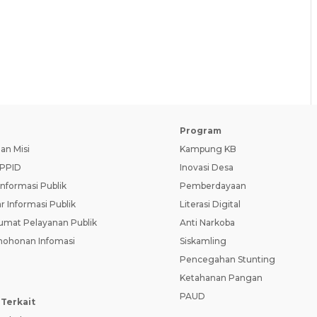
D
Program
dan Misi
Kampung KB
PPID
Inovasi Desa
Informasi Publik
Pemberdayaan
r Informasi Publik
Literasi Digital
umat Pelayanan Publik
Anti Narkoba
ohonan Infomasi
Siskamling
Pencegahan Stunting
Ketahanan Pangan
PAUD
 Terkait