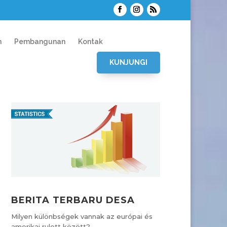
n
Pembangunan
Kontak
KUNJUNGI
BERITA TERBARU DESA
Milyen különbségek vannak az európai és
amerikai rulett között?