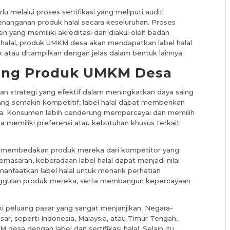
 melalui proses sertifikasi yang meliputi audit
enanganan produk halal secara keseluruhan. Proses
den yang memiliki akreditasi dan diakui oleh badan
i halal, produk UMKM desa akan mendapatkan label halal
atau ditampilkan dengan jelas dalam bentuk lainnya.
aing Produk UMKM Desa
kan strategi yang efektif dalam meningkatkan daya saing
ng semakin kompetitif, label halal dapat memberikan
a. Konsumen lebih cenderung mempercayai dan memilih
a memiliki preferensi atau kebutuhan khusus terkait
at membedakan produk mereka dari kompetitor yang
 pemasaran, keberadaan label halal dapat menjadi nilai
nfaatkan label halal untuk menarik perhatian
ggulan produk mereka, serta membangun kepercayaan
iki peluang pasar yang sangat menjanjikan. Negara-
ar, seperti Indonesia, Malaysia, atau Timur Tengah,
esa dengan label dan sertifikasi halal. Selain itu,