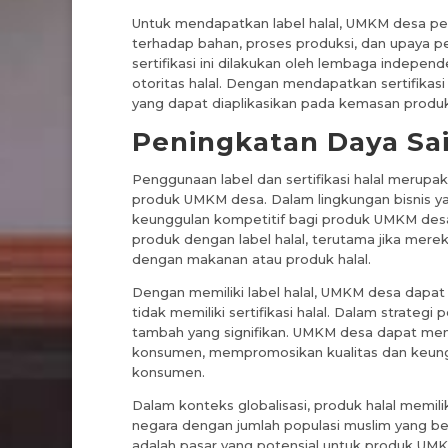
Untuk mendapatkan label halal, UMKM desa perlu
terhadap bahan, proses produksi, dan upaya p
sertifikasi ini dilakukan oleh lembaga indepen
otoritas halal. Dengan mendapatkan sertifikas
yang dapat diaplikasikan pada kemasan produk 
Peningkatan Daya S
Penggunaan label dan sertifikasi halal merupa
produk UMKM desa. Dalam lingkungan bisnis ya
keunggulan kompetitif bagi produk UMKM des
produk dengan label halal, terutama jika merek
dengan makanan atau produk halal.
Dengan memiliki label halal, UMKM desa dap
tidak memiliki sertifikasi halal. Dalam strategi
tambah yang signifikan. UMKM desa dapat mema
konsumen, mempromosikan kualitas dan keun
konsumen.
Dalam konteks globalisasi, produk halal memil
negara dengan jumlah populasi muslim yang bes
adalah pasar yang potensial untuk produk UMKM d