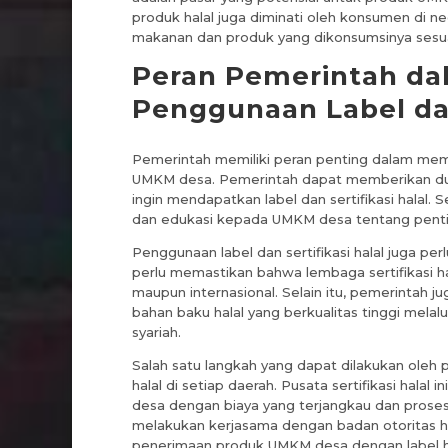
produk halal juga diminati oleh konsumen di 
makanan dan produk yang dikonsumsinya sesua
Peran Pemerintah d
Penggunaan Label dan
Pemerintah memiliki peran penting dalam memp
UMKM desa. Pemerintah dapat memberikan duku
ingin mendapatkan label dan sertifikasi halal. S
dan edukasi kepada UMKM desa tentang penting
Penggunaan label dan sertifikasi halal juga pe
perlu memastikan bahwa lembaga sertifikasi hal
maupun internasional. Selain itu, pemerint
bahan baku halal yang berkualitas tinggi mel
syariah.
Salah satu langkah yang dapat dilakukan oleh 
halal di setiap daerah. Pusata sertifikasi hala
desa dengan biaya yang terjangkau dan proses y
melakukan kerjasama dengan badan otoritas h
penerimaan produk UMKM desa dengan label hal