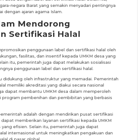
negara-negara Barat yang semakin menyadari pentingnya
i dengan ajaran agama Islam.
alam Mendorong
 Sertifikasi Halal
romosikan penggunaan label dan sertifikasi halal oleh
ngan, fasilitas, dan insentif kepada UMKM desa yang
elain itu, pemerintah juga dapat melakukan sosialisasi
nya penggunaan label dan sertifikasi halal.
rlu didukung oleh infrastruktur yang memadai. Pemerintah
al memiliki akreditasi yang diakui secara nasional
ah juga dapat membantu UMKM desa dalam memperoleh
alui program pembenihan dan pembibitan yang berbasis
pemerintah adalah dengan mendirikan pusat sertifikasi
l ini dapat memberikan layanan sertifikasi kepada UMKM
ang efisien. Selain itu, pemerintah juga dapat
alal internasional untuk meningkatkan pengakuan dan
al di pasar global.