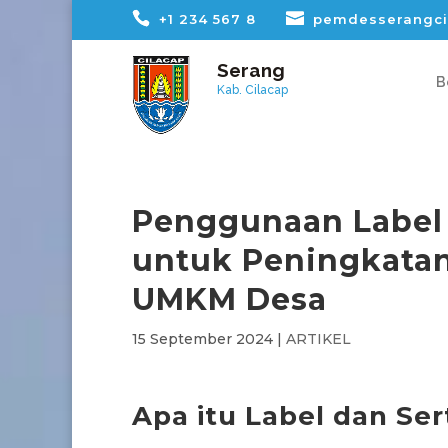
+1 234 567 8
pemdesserangci
Serang
B
Kab. Cilacap
Penggunaan Label d
untuk Peningkatan
UMKM Desa
15 September 2024
|
ARTIKEL
Apa itu Label dan Sert