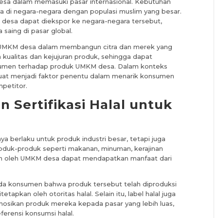
esa dalam memasuki pasar internasional. Kebutuhan
a di negara-negara dengan populasi muslim yang besar.
M desa dapat diekspor ke negara-negara tersebut,
aing di pasar global.
u UMKM desa dalam membangun citra dan merek yang
kualitas dan kejujuran produk, sehingga dapat
sumen terhadap produk UMKM desa. Dalam konteks
kuat menjadi faktor penentu dalam menarik konsumen
petitor.
 Sertifikasi Halal untuk
nya berlaku untuk produk industri besar, tetapi juga
duk-produk seperti makanan, minuman, kerajinan
lkan oleh UMKM desa dapat mendapatkan manfaat dari
da konsumen bahwa produk tersebut telah diproduksi
pkan oleh otoritas halal. Selain itu, label halal juga
kan produk mereka kepada pasar yang lebih luas,
erensi konsumsi halal.