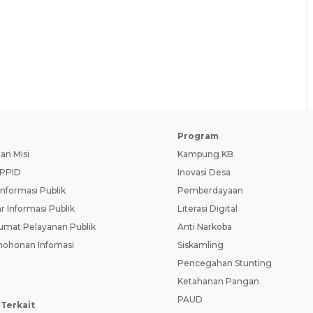
D
Program
dan Misi
Kampung KB
PPID
Inovasi Desa
Informasi Publik
Pemberdayaan
r Informasi Publik
Literasi Digital
umat Pelayanan Publik
Anti Narkoba
ohonan Infomasi
Siskamling
Pencegahan Stunting
Ketahanan Pangan
PAUD
 Terkait