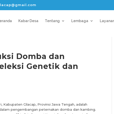
lacap@gmail.com
eranda
Kabar Desa
Tentang
Lembaga
Layana
uksi Domba dan
eleksi Genetik dan
n
i, Kabupaten Cilacap, Provinsi Jawa Tengah, adalah
sar dalam pengembangan peternakan domba dan kambing.