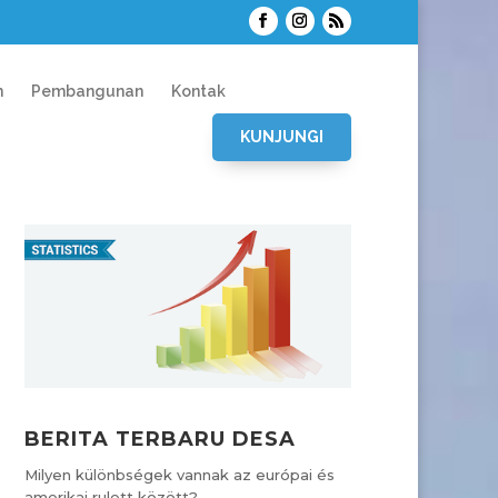
n
Pembangunan
Kontak
KUNJUNGI
BERITA TERBARU DESA
Milyen különbségek vannak az európai és
amerikai rulett között?