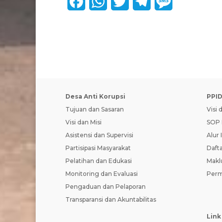
F
W
T
T
M
a
h
w
e
e
c
a
i
l
s
e
t
t
e
s
b
s
t
g
a
o
A
e
r
g
Desa Anti Korupsi
PPI
o
p
r
a
e
Tujuan dan Sasaran
Visi 
Visi dan Misi
SOP 
k
p
m
Asistensi dan Supervisi
Alur 
Partisipasi Masyarakat
Dafta
Pelatihan dan Edukasi
Makl
Monitoring dan Evaluasi
Perm
Pengaduan dan Pelaporan
Transparansi dan Akuntabilitas
Link