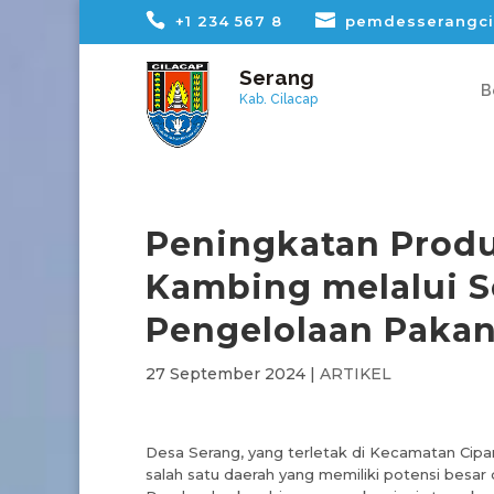
+1 234 567 8
pemdesserangci
Serang
B
Kab. Cilacap
Peningkatan Prod
Kambing melalui S
Pengelolaan Paka
27 September 2024
|
ARTIKEL
Desa Serang, yang terletak di Kecamatan Cipar
salah satu daerah yang memiliki potensi be