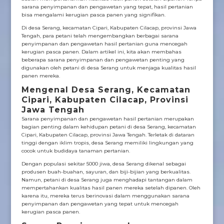
sarana penyimpanan dan pengawetan yang tepat, hasil pertanian
bisa mengalami kerugian pasca panen yang signifikan.
Di desa Serang, kecamatan Cipari, Kabupaten Cilacap, provinsi Jawa
Tengah, para petani telah mengembangkan berbagai sarana
penyimpanan dan pengawetan hasil pertanian guna mencegah
kerugian pasca panen. Dalam artikel ini, kita akan membahas
beberapa sarana penyimpanan dan pengawetan penting yang
digunakan oleh petani di desa Serang untuk menjaga kualitas hasil
panen mereka.
Mengenal Desa Serang, Kecamatan
Cipari, Kabupaten Cilacap, Provinsi
Jawa Tengah
Sarana penyimpanan dan pengawetan hasil pertanian merupakan
bagian penting dalam kehidupan petani di desa Serang, kecamatan
Cipari, Kabupaten Cilacap, provinsi Jawa Tengah. Terletak di dataran
tinggi dengan iklim tropis, desa Serang memiliki lingkungan yang
cocok untuk budidaya tanaman pertanian.
Dengan populasi sekitar 5000 jiwa, desa Serang dikenal sebagai
produsen buah-buahan, sayuran, dan biji-bijian yang berkualitas.
Namun, petani di desa Serang juga menghadapi tantangan dalam
mempertahankan kualitas hasil panen mereka setelah dipanen. Oleh
karena itu, mereka terus berinovasi dalam menggunakan sarana
penyimpanan dan pengawetan yang tepat untuk mencegah
kerugian pasca panen.