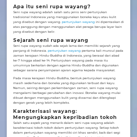
Apa itu seni rupa wayang?
Seni rupa wayang adalah salah satu jenis seni pertunjukan
tradisional Indonesia yang menggunakan boneka kayu atau kulit
yang disebut dengan wayang.
pertunjukan wayang
ini dipentaskan di
atas panggung dengan menggunakan alat peraga berupa layar kain
yang disebut dengan kelir.
Sejarah seni rupa wayang
Seni rupa wayang sudah ada sejak lama dan memiliki sejarah yang
panjang di Indonesia.
pertunjukan wayang
pertama kali muncul pada
zaman kerajaan Hindu-Buddha di Indonesia, yang berasal dari abad
ke-7 hingga abad ke-14. Pertunjukan wayang pada masa itu
umumnya berkaitan dengan agama Hindu-Buddha dan digunakan
sebagai sarana penyampaian ajaran agama kepada masyarakat.
Pada masa kerajaan Hindu-Buddha, bentuk pertunjukan wayang
masih sederhana dan boneka yang digunakan terbuat dari kayu.
Namun, seiring dengan perkembangan zaman, seni rupa wayang
mengalami berbagai perubahan dan inovasi. Boneka wayang mulai
dibuat dengan menggunakan kulit yang diwarnai dan dilengkapi
dengan gerak yang lebih kompleks.
Karakterisasi wayang:
Mengungkapkan kepribadian tokoh
Salah satu aspek yang menarik dalam seni rupa wayang adalah
karakterisasi tokoh-tokoh dalam pertunjukan wayang. Setiap tokoh
dalam pertunjukan wayang memiliki ciri khas sendiri, baik dari segi