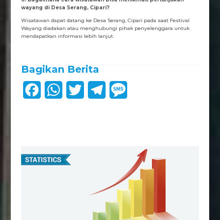
wayang di Desa Serang, Cipari?
Wisatawan dapat datang ke Desa Serang, Cipari pada saat Festival
Wayang diadakan atau menghubungi pihak penyelenggara untuk
mendapatkan informasi lebih lanjut.
Bagikan Berita
F
W
T
T
M
a
h
w
e
e
c
a
i
l
s
e
t
t
e
s
b
s
t
g
a
o
A
e
r
g
o
p
r
a
e
k
p
m