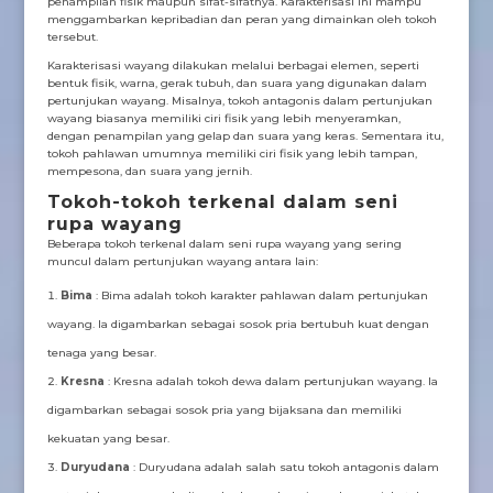
penampilan fisik maupun sifat-sifatnya. Karakterisasi ini mampu
menggambarkan kepribadian dan peran yang dimainkan oleh tokoh
tersebut.
Karakterisasi wayang dilakukan melalui berbagai elemen, seperti
bentuk fisik, warna, gerak tubuh, dan suara yang digunakan dalam
pertunjukan wayang. Misalnya, tokoh antagonis dalam pertunjukan
wayang biasanya memiliki ciri fisik yang lebih menyeramkan,
dengan penampilan yang gelap dan suara yang keras. Sementara itu,
tokoh pahlawan umumnya memiliki ciri fisik yang lebih tampan,
mempesona, dan suara yang jernih.
Tokoh-tokoh terkenal dalam seni
rupa wayang
Beberapa tokoh terkenal dalam seni rupa wayang yang sering
muncul dalam pertunjukan wayang antara lain:
Bima
: Bima adalah tokoh karakter pahlawan dalam pertunjukan
wayang. Ia digambarkan sebagai sosok pria bertubuh kuat dengan
tenaga yang besar.
Kresna
: Kresna adalah tokoh dewa dalam pertunjukan wayang. Ia
digambarkan sebagai sosok pria yang bijaksana dan memiliki
kekuatan yang besar.
Duryudana
: Duryudana adalah salah satu tokoh antagonis dalam