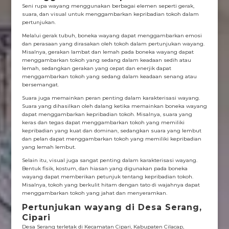
Seni rupa wayang menggunakan berbagai elemen seperti gerak,
suara, dan visual untuk menggambarkan kepribadian tokoh dalam
pertunjukan.
Melalui gerak tubuh, boneka wayang dapat menggambarkan emosi
dan perasaan yang dirasakan oleh tokoh dalam pertunjukan wayang.
Misalnya, gerakan lambat dan lemah pada boneka wayang dapat
menggambarkan tokoh yang sedang dalam keadaan sedih atau
lemah, sedangkan gerakan yang cepat dan enerjik dapat
menggambarkan tokoh yang sedang dalam keadaan senang atau
bersemangat.
Suara juga memainkan peran penting dalam karakterisasi wayang.
Suara yang dihasilkan oleh dalang ketika memainkan boneka wayang
dapat menggambarkan kepribadian tokoh. Misalnya, suara yang
keras dan tegas dapat menggambarkan tokoh yang memiliki
kepribadian yang kuat dan dominan, sedangkan suara yang lembut
dan pelan dapat menggambarkan tokoh yang memiliki kepribadian
yang lemah lembut.
Selain itu, visual juga sangat penting dalam karakterisasi wayang.
Bentuk fisik, kostum, dan hiasan yang digunakan pada boneka
wayang dapat memberikan petunjuk tentang kepribadian tokoh.
Misalnya, tokoh yang berkulit hitam dengan tato di wajahnya dapat
menggambarkan tokoh yang jahat dan menyeramkan.
Pertunjukan wayang di Desa Serang,
Cipari
Desa Serang terletak di Kecamatan Cipari, Kabupaten Cilacap,