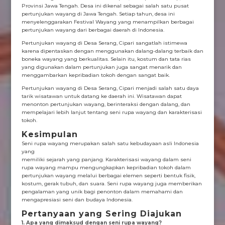
Provinsi Jawa Tengah. Desa ini dikenal sebagai salah satu pusat
pertunjukan wayang di Jawa Tengah. Setiap tahun, desa ini
menyelenggarakan Festival Wayang yang menampilkan berbagai
pertunjukan wayang dari berbagai daerah di Indonesia.
Pertunjukan wayang di Desa Serang, Cipari sangatlah istimewa
karena dipentaskan dengan menggunakan dalang-dalang terbaik dan
boneka wayang yang berkualitas. Selain itu, kostum dan tata rias
yang digunakan dalam pertunjukan juga sangat menarik dan
menggambarkan kepribadian tokoh dengan sangat baik.
Pertunjukan wayang di Desa Serang, Cipari menjadi salah satu daya
tarik wisatawan untuk datang ke daerah ini. Wisatawan dapat
menonton pertunjukan wayang, berinteraksi dengan dalang, dan
mempelajari lebih lanjut tentang seni rupa wayang dan karakterisasi
tokoh.
Kesimpulan
Seni rupa wayang merupakan salah satu kebudayaan asli Indonesia
yang
memiliki sejarah yang panjang. Karakterisasi wayang dalam seni
rupa wayang mampu mengungkapkan kepribadian tokoh dalam
pertunjukan wayang melalui berbagai elemen seperti bentuk fisik,
kostum, gerak tubuh, dan suara. Seni rupa wayang juga memberikan
pengalaman yang unik bagi penonton dalam memahami dan
mengapresiasi seni dan budaya Indonesia.
Pertanyaan yang Sering Diajukan
1. Apa yang dimaksud dengan seni rupa wayang?