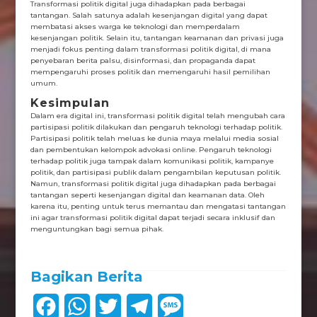
Transformasi politik digital juga dihadapkan pada berbagai
tantangan. Salah satunya adalah kesenjangan digital yang dapat
membatasi akses warga ke teknologi dan memperdalam
kesenjangan politik. Selain itu, tantangan keamanan dan privasi juga
menjadi fokus penting dalam transformasi politik digital, di mana
penyebaran berita palsu, disinformasi, dan propaganda dapat
mempengaruhi proses politik dan memengaruhi hasil pemilihan
umum.
Kesimpulan
Dalam era digital ini, transformasi politik digital telah mengubah cara
partisipasi politik dilakukan dan pengaruh teknologi terhadap politik.
Partisipasi politik telah meluas ke dunia maya melalui media sosial
dan pembentukan kelompok advokasi online. Pengaruh teknologi
terhadap politik juga tampak dalam komunikasi politik, kampanye
politik, dan partisipasi publik dalam pengambilan keputusan politik.
Namun, transformasi politik digital juga dihadapkan pada berbagai
tantangan seperti kesenjangan digital dan keamanan data. Oleh
karena itu, penting untuk terus memantau dan mengatasi tantangan
ini agar transformasi politik digital dapat terjadi secara inklusif dan
menguntungkan bagi semua pihak.
Bagikan Berita
F
W
T
T
M