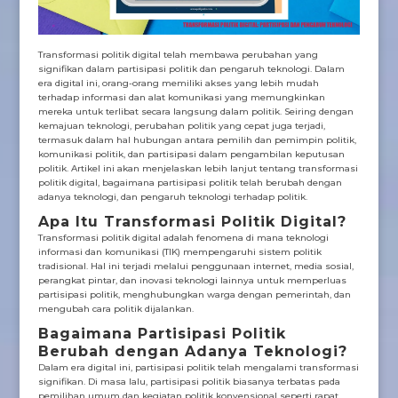
Transformasi politik digital telah membawa perubahan yang
signifikan dalam partisipasi politik dan pengaruh teknologi. Dalam
era digital ini, orang-orang memiliki akses yang lebih mudah
terhadap informasi dan alat komunikasi yang memungkinkan
mereka untuk terlibat secara langsung dalam politik. Seiring dengan
kemajuan teknologi, perubahan politik yang cepat juga terjadi,
termasuk dalam hal hubungan antara pemilih dan pemimpin politik,
komunikasi politik, dan partisipasi dalam pengambilan keputusan
politik. Artikel ini akan menjelaskan lebih lanjut tentang transformasi
politik digital, bagaimana partisipasi politik telah berubah dengan
adanya teknologi, dan pengaruh teknologi terhadap politik.
Apa Itu Transformasi Politik Digital?
Transformasi politik digital adalah fenomena di mana teknologi
informasi dan komunikasi (TIK) mempengaruhi sistem politik
tradisional. Hal ini terjadi melalui penggunaan internet, media sosial,
perangkat pintar, dan inovasi teknologi lainnya untuk memperluas
partisipasi politik, menghubungkan warga dengan pemerintah, dan
mengubah cara politik dijalankan.
Bagaimana Partisipasi Politik
Berubah dengan Adanya Teknologi?
Dalam era digital ini, partisipasi politik telah mengalami transformasi
signifikan. Di masa lalu, partisipasi politik biasanya terbatas pada
pemilihan umum dan kegiatan politik konvensional seperti rapat