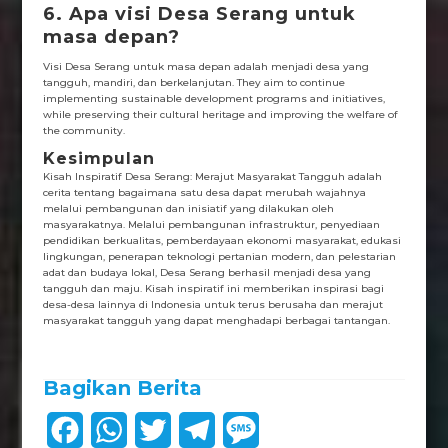
6. Apa visi Desa Serang untuk
masa depan?
Visi Desa Serang untuk masa depan adalah menjadi desa yang
tangguh, mandiri, dan berkelanjutan. They aim to continue
implementing sustainable development programs and initiatives,
while preserving their cultural heritage and improving the welfare of
the community.
Kesimpulan
Kisah Inspiratif Desa Serang: Merajut Masyarakat Tangguh adalah
cerita tentang bagaimana satu desa dapat merubah wajahnya
melalui pembangunan dan inisiatif yang dilakukan oleh
masyarakatnya. Melalui pembangunan infrastruktur, penyediaan
pendidikan berkualitas, pemberdayaan ekonomi masyarakat, edukasi
lingkungan, penerapan teknologi pertanian modern, dan pelestarian
adat dan budaya lokal, Desa Serang berhasil menjadi desa yang
tangguh dan maju. Kisah inspiratif ini memberikan inspirasi bagi
desa-desa lainnya di Indonesia untuk terus berusaha dan merajut
masyarakat tangguh yang dapat menghadapi berbagai tantangan.
Bagikan Berita
F
W
T
T
M