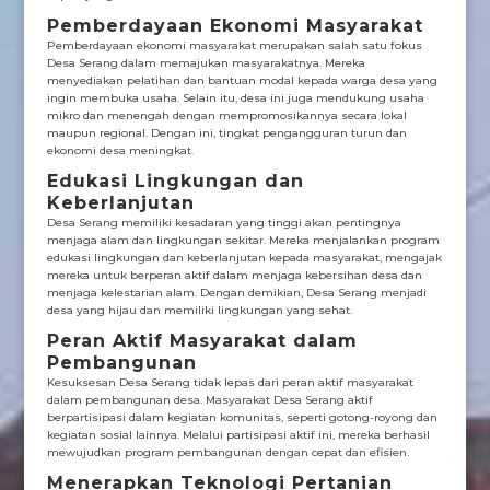
Pemberdayaan Ekonomi Masyarakat
Pemberdayaan ekonomi masyarakat merupakan salah satu fokus
Desa Serang dalam memajukan masyarakatnya. Mereka
menyediakan pelatihan dan bantuan modal kepada warga desa yang
ingin membuka usaha. Selain itu, desa ini juga mendukung usaha
mikro dan menengah dengan mempromosikannya secara lokal
maupun regional. Dengan ini, tingkat pengangguran turun dan
ekonomi desa meningkat.
Edukasi Lingkungan dan
Keberlanjutan
Desa Serang memiliki kesadaran yang tinggi akan pentingnya
menjaga alam dan lingkungan sekitar. Mereka menjalankan program
edukasi lingkungan dan keberlanjutan kepada masyarakat, mengajak
mereka untuk berperan aktif dalam menjaga kebersihan desa dan
menjaga kelestarian alam. Dengan demikian, Desa Serang menjadi
desa yang hijau dan memiliki lingkungan yang sehat.
Peran Aktif Masyarakat dalam
Pembangunan
Kesuksesan Desa Serang tidak lepas dari peran aktif masyarakat
dalam pembangunan desa. Masyarakat Desa Serang aktif
berpartisipasi dalam kegiatan komunitas, seperti gotong-royong dan
kegiatan sosial lainnya. Melalui partisipasi aktif ini, mereka berhasil
mewujudkan program pembangunan dengan cepat dan efisien.
Menerapkan Teknologi Pertanian