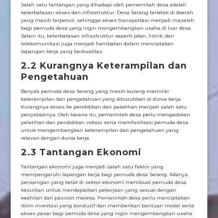
Salah satu tantangan yang dihadapi oleh pemerintah desa adalah
keterbatasan akses dan infrastruktur. Desa Serang terletak di daerah
yang masih terpencil, sehingga akses transportasi menjadi masalah
bagi pemuda desa yang ingin mengembangkan usaha di luar desa.
Selain itu, keterbatasan infrastruktur seperti jalan, listrik, dan
telekomunikasi juga menjadi hambatan dalam menciptakan
lapangan kerja yang berkualitas.
2.2 Kurangnya Keterampilan dan
Pengetahuan
Banyak pemuda desa Serang yang masih kurang memiliki
keterampilan dan pengetahuan yang dibutuhkan di dunia kerja.
Kurangnya akses ke pendidikan dan pelatihan menjadi salah satu
penyebabnya. Oleh karena itu, pemerintah desa perlu mengadakan
pelatihan dan pendidikan vokasi serta memfasilitasi pemuda desa
untuk mengembangkan keterampilan dan pengetahuan yang
relevan dengan dunia kerja.
2.3 Tantangan Ekonomi
Tantangan ekonomi juga menjadi salah satu faktor yang
mempengaruhi lapangan kerja bagi pemuda desa Serang. Adanya
persaingan yang ketat di sektor ekonomi membuat pemuda desa
kesulitan untuk mendapatkan pekerjaan yang sesuai dengan
keahlian dan passion mereka. Pemerintah desa perlu menciptakan
iklim investasi yang kondusif dan memberikan bantuan modal serta
akses pasar bagi pemuda desa yang ingin mengembangkan usaha.