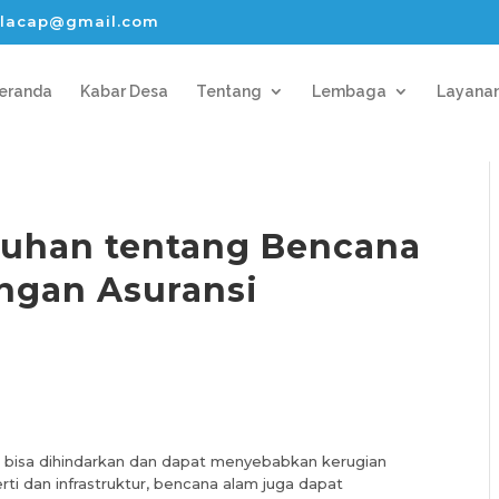
lacap@gmail.com
eranda
Kabar Desa
Tentang
Lembaga
Layana
luhan tentang Bencana
ngan Asuransi
 bisa dihindarkan dan dapat menyebabkan kerugian
ti dan infrastruktur, bencana alam juga dapat