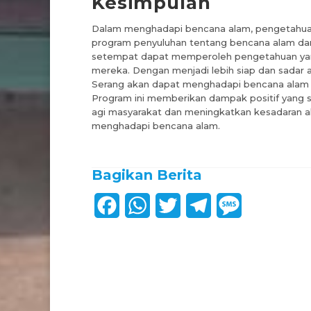
Kesimpulan
Dalam menghadapi bencana alam, pengetahuan 
program penyuluhan tentang bencana alam dan 
setempat dapat memperoleh pengetahuan yang 
mereka. Dengan menjadi lebih siap dan sadar a
Serang akan dapat menghadapi bencana alam de
Program ini memberikan dampak positif yang si
agi masyarakat dan meningkatkan kesadaran a
menghadapi bencana alam.
Bagikan Berita
F
W
T
T
M
a
h
w
e
e
c
a
i
l
s
e
t
t
e
s
b
s
t
g
a