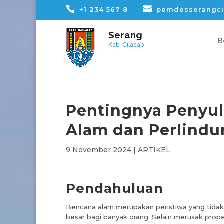
+1 234 567 8
pemdesserangci
Serang
B
Kab. Cilacap
Pentingnya Penyu
Alam dan Perlindu
9 November 2024
|
ARTIKEL
Pendahuluan
Bencana alam merupakan peristiwa yang tidak
besar bagi banyak orang. Selain merusak proper