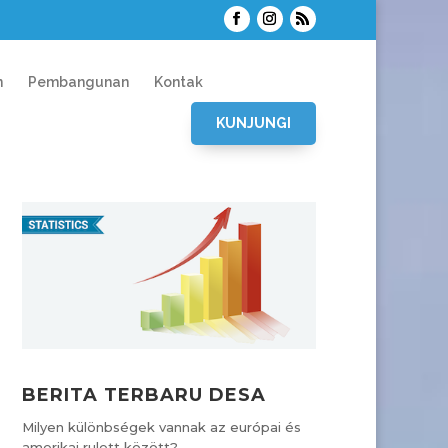
n
Pembangunan
Kontak
KUNJUNGI
BERITA TERBARU DESA
Milyen különbségek vannak az európai és
amerikai rulett között?